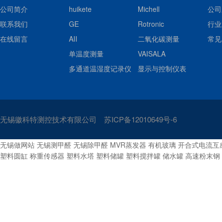
公司简介
huikete
Michell
公司
联系我们
GE
Rotronic
行业
在线留言
AII
二氧化碳测量
常见
单温度测量
VAISALA
多通道温湿度记录仪
显示与控制仪表
无锡徽科特测控技术有限公司
苏ICP备12010649号-6
无锡做网站
无锡测甲醛
无锡除甲醛
MVR蒸发器
有机玻璃
开合式电流互
塑料圆缸
称重传感器
塑料水塔
塑料储罐
塑料搅拌罐
储水罐
高速粉末钢